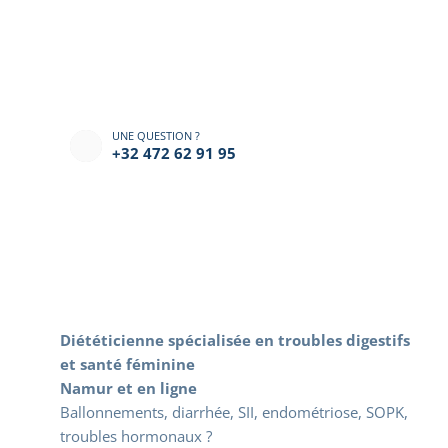
UNE QUESTION ?
+32 472 62 91 95‬
V
o
t
r
e
D
i
é
t
é
t
i
c
i
e
n
n
e
N
u
t
r
i
t
i
o
n
n
i
s
t
e
à
N
a
m
u
r
Diététicienne spécialisée en troubles digestifs 
et santé féminine
Namur et en ligne
Ballonnements, diarrhée, SII, endométriose, SOPK, 
troubles hormonaux ?