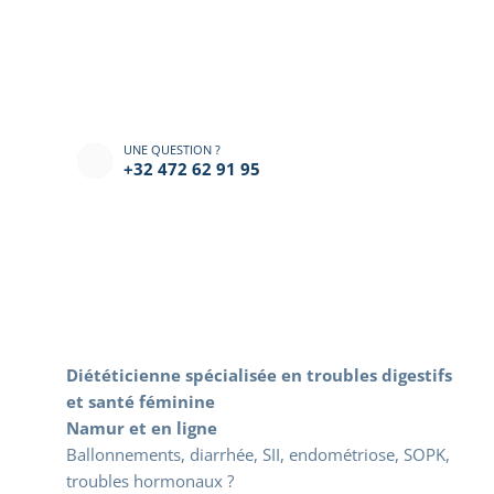
UNE QUESTION ?
+32 472 62 91 95‬
V
o
t
r
e
D
i
é
t
é
t
i
c
i
e
n
n
e
N
u
t
r
i
t
i
o
n
n
i
s
t
e
à
N
a
m
u
r
Diététicienne spécialisée en troubles digestifs 
et santé féminine
Namur et en ligne
Ballonnements, diarrhée, SII, endométriose, SOPK, 
troubles hormonaux ?